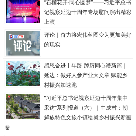
“石榴花开·同心圆梦”——习近平总书
记视察延边十周年专场慰问演出精彩
上演
评论｜奋力将宏伟蓝图变为更加美好
的现实
感恩奋进十年路 踔厉同心谱新篇｜
延边：做好人参产业大文章 赋能乡
村振兴加速跑
"习近平总书记视察延边十周年集中
采访"系列报道（六）｜中成村：朝
鲜族特色文旅小镇绘就乡村振兴新画
卷