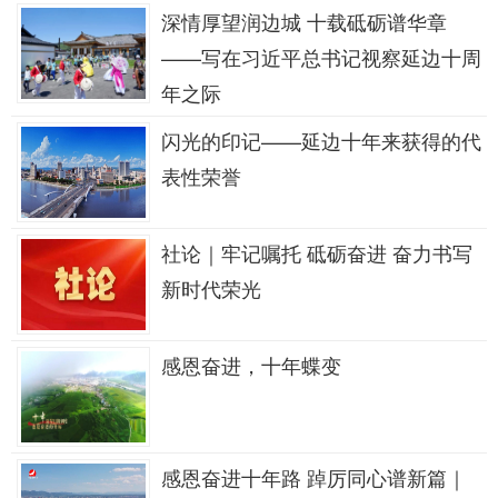
深情厚望润边城 十载砥砺谱华章
——写在习近平总书记视察延边十周
年之际
闪光的印记——延边十年来获得的代
表性荣誉
社论｜牢记嘱托 砥砺奋进 奋力书写
新时代荣光
感恩奋进，十年蝶变
感恩奋进十年路 踔厉同心谱新篇｜