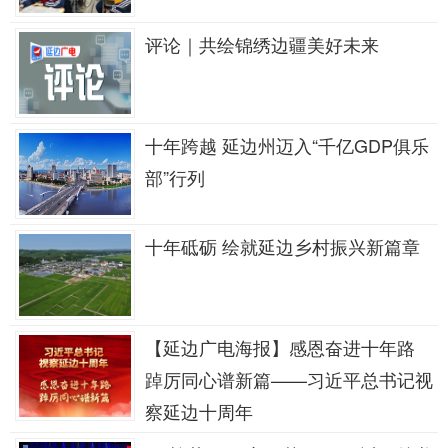
评论｜共绘锦绣边疆美好未来
十年跨越 延边州迈入“千亿GDP俱乐
部”行列
十年砥砺 绘就延边乡村振兴新篇章
【延边广电海报】感恩奋进十年路
踔厉同心谱新篇——习近平总书记视
察延边十周年