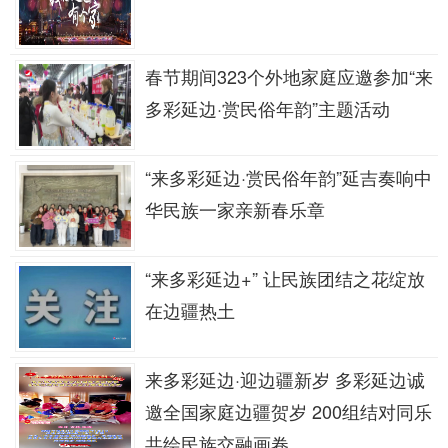
春节期间323个外地家庭应邀参加“来
多彩延边·赏民俗年韵”主题活动
“来多彩延边·赏民俗年韵”延吉奏响中
华民族一家亲新春乐章
“来多彩延边+” 让民族团结之花绽放
在边疆热土
来多彩延边·迎边疆新岁 多彩延边诚
邀全国家庭边疆贺岁 200组结对同乐
共绘民族交融画卷