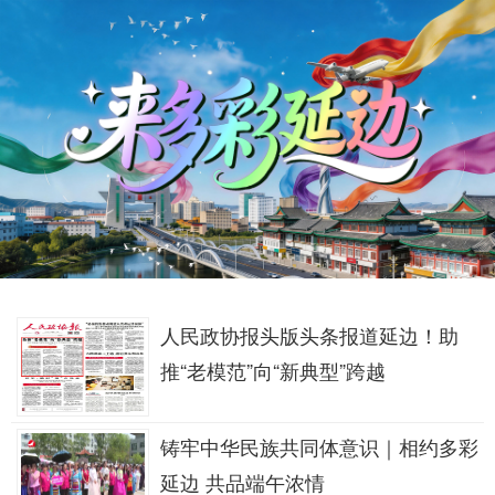
人民政协报头版头条报道延边！助
推“老模范”向“新典型”跨越
铸牢中华民族共同体意识｜相约多彩
延边 共品端午浓情