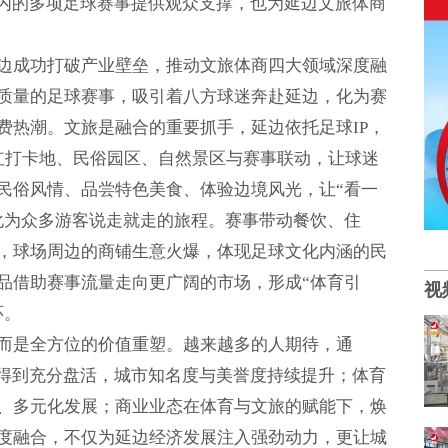
在内的多项足球赛事提供观众支撑，也为延边文旅体商
边成功打破产业壁垒，推动文旅体商四大领域深度融
质量的足球赛事，吸引着八方球迷奔赴延边，化为赛
费热潮。文旅是融合的重要抓手，延边依托足球IP，
网红打卡地、民俗园区、自然景区与赛事联动，让球迷
民俗风情、品尝特色美食、体验边境风光，让“看一
化为众多游客说走就走的旅程。赛事带动餐饮、住
，球场周边的商铺生意火爆，体现足球文化内涵的民
品借助赛事流量走向更广阔的市场，形成“体育引
视
环。
而是全方位的价值重塑。越来越多的人期待，通
源得到充分盘活，城市知名度与美誉度持续提升；体育
、多元化发展；商业业态在体育与文旅的赋能下，焕
度融合，不仅为延边经济发展注入强劲动力，更让城