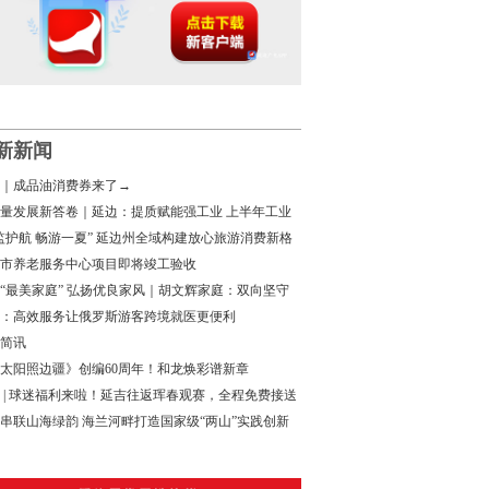
新新闻
｜成品油消费券来了→
量发展新答卷｜延边：提质赋能强工业 上半年工业
增速领跑全省
监护航 畅游一夏” 延边州全域构建放心旅游消费新格
市养老服务中心项目即将竣工验收
“最美家庭” 弘扬优良家风｜胡文辉家庭：双向坚守
家国担当
：高效服务让俄罗斯游客跨境就医更便利
简讯
太阳照边疆》创编60周年！和龙焕彩谱新章
 | 球迷福利来啦！延吉往返珲春观赛，全程免费接送
串联山海绿韵 海兰河畔打造国家级“两山”实践创新