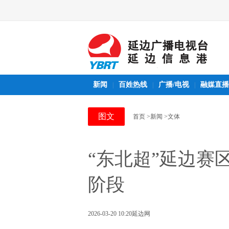
新闻
百姓热线
广播/电视
融媒直播
|
|
|
图文
首页
>新闻
>文体
“东北超”延边赛
阶段
2026-03-20 10:20
延边网