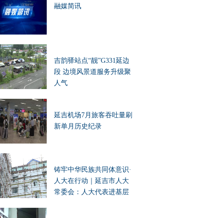
融媒简讯
吉韵驿站点“靓”G331延边
段 边境风景道服务升级聚
人气
延吉机场7月旅客吞吐量刷
新单月历史纪录
铸牢中华民族共同体意识·
人大在行动｜延吉市人大
常委会：人大代表进基层
办实事 凝聚民族团结向心
力