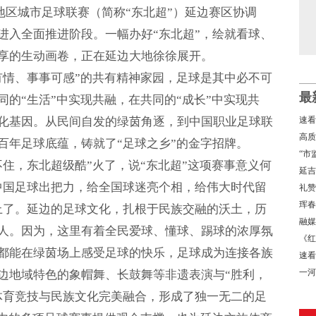
东北地区城市足球联赛（简称“东北超”）延边赛区协调
进入全面推进阶段。一幅办好“东北超”，绘就看球、
享的生动画卷，正在延边大地徐徐展开。
有情、事事可感”的共有精神家园，足球是其中必不可
最
的“生活”中实现共融，在共同的“成长”中实现共
化基因。从民间自发的绿茵角逐，到中国职业足球联
速看
高质
百年足球底蕴，铸就了“足球之乡”的金字招牌。
经济
“市
住，东北超级酷”火了，说“东北超”这项赛事意义何
局
延吉
中国足球出把力，给全国球迷亮个相，给伟大时代留
礼赞
书写
珲春
上了。延边的足球文化，扎根于民族交融的沃土，历
融媒
人。因为，这里有着全民爱球、懂球、踢球的浓厚氛
《红
都能在绿茵场上感受足球的快乐，足球成为连接各族
速看
→
一河
边地域特色的象帽舞、长鼓舞等非遗表演与“胜利，
基地
体育竞技与民族文化完美融合，形成了独一无二的足