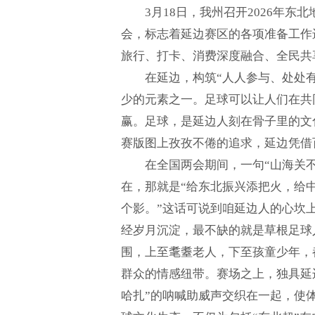
3月18日，我州召开2026年
会，标志着延边赛区的各项准备工作
旅行、打卡、消费深度融合、全民共
在延边，构筑“人人参与、处处
少的元素之一。足球可以让人们在共同
赢。足球，是延边人刻在骨子里的文
赛版图上孜孜不倦的追求，延边凭借
在全国两会期间，一句“山海关不
在，那就是“给东北振兴添把火，给
个影。”这话可说到咱延边人的心坎
经岁月沉淀，最不缺的就是草根足球
围，上至耄耋老人，下至孩童少年，
群众的情感纽带。赛场之上，独具延
哈扎”的呐喊助威声交织在一起，使