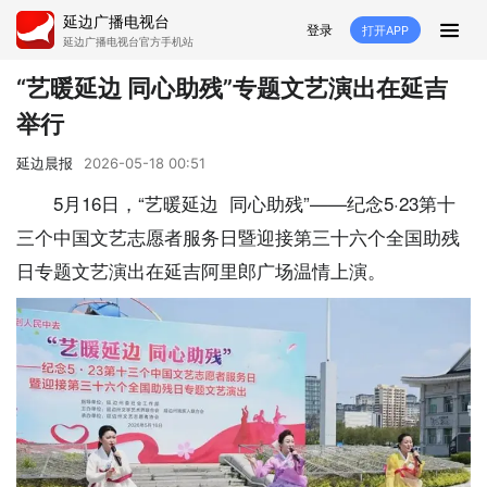
延边广播电视台
登录
打开APP
延边广播电视台官方手机站
首页
“艺暖延边 同心助残”专题文艺演出在延吉
举行
推荐
经济
延边新闻
社会
延边晨报
2026-05-18 00:51
短视频
红石榴
延边特色
广传
5月16日，“艺暖延边 同心助残”——纪念5·23第十
三个中国文艺志愿者服务日暨迎接第三十六个全国助残
人大
融媒直播
政协
县市
日专题文艺演出在延吉阿里郎广场温情上演。
纪委监委
专题
文体
国内
交通文艺广播
延边卫健
延边医保
延边医院
延边商务
延边好就业
VR
直播点播