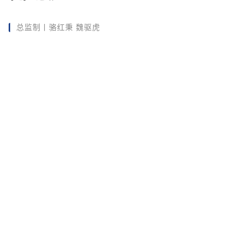
总监制丨骆红秉 魏驱虎
监 制丨王敬东
主 编丨李璇
编 辑丨李丹
视 觉丨陈腾
校 对丨孟利铮 孙洁 宋春燕 闫田田 毛长志 梁雅琴
出 品丨中央广播电视总台央视网