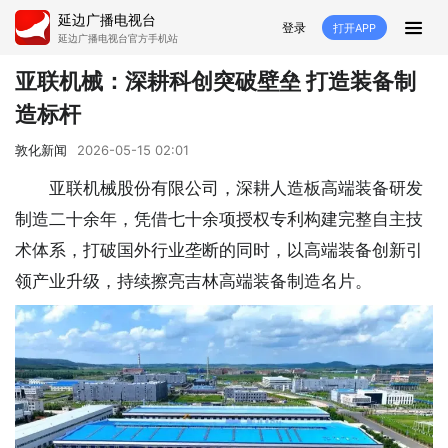
延边广播电视台
登录
打开APP
延边广播电视台官方手机站
首页
亚联机械：深耕科创突破壁垒 打造装备制
造标杆
推荐
经济
延边新闻
社会
敦化新闻
2026-05-15 02:01
短视频
红石榴
延边特色
广传
亚联机械股份有限公司，深耕人造板高端装备研发
制造二十余年，凭借七十余项授权专利构建完整自主技
人大
融媒直播
政协
县市
术体系，打破国外行业垄断的同时，以高端装备创新引
纪委监委
专题
文体
国内
领产业升级，持续擦亮吉林高端装备制造名片。
交通文艺广播
延边卫健
延边医保
延边医院
延边商务
延边好就业
VR
直播点播