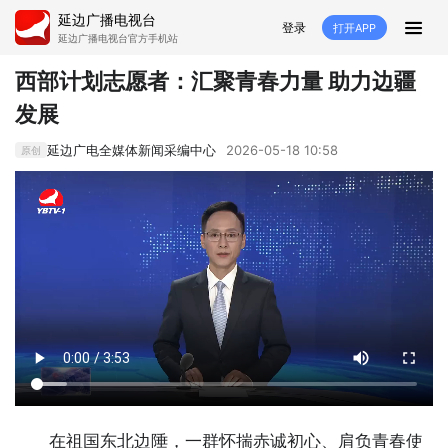
延边广播电视台
登录
打开APP
延边广播电视台官方手机站
首页
西部计划志愿者：汇聚青春力量 助力边疆
发展
推荐
经济
延边新闻
社会
延边广电全媒体新闻采编中心
2026-05-18 10:58
原创
短视频
红石榴
延边特色
广传
人大
融媒直播
政协
县市
纪委监委
专题
文体
国内
交通文艺广播
延边卫健
延边医保
延边医院
延边商务
延边好就业
VR
直播点播
在祖国东北边陲，一群怀揣赤诚初心、肩负青春使