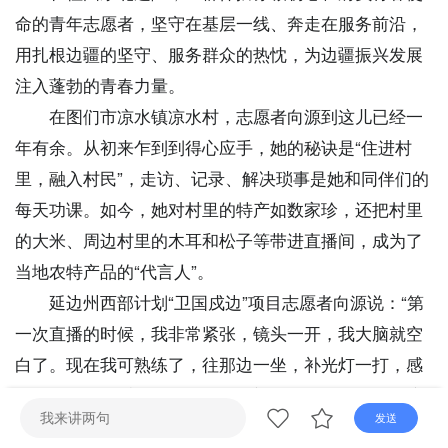
直播
电视
广播
命的青年志愿者，坚守在基层一线、奔走在服务前沿，
用扎根边疆的坚守、服务群众的热忱，为边疆振兴发展
注入蓬勃的青春力量。
在图们市凉水镇凉水村，志愿者向源到这儿已经一
年有余。从初来乍到到得心应手，她的秘诀是“住进村
里，融入村民”，走访、记录、解决琐事是她和同伴们的
每天功课。如今，她对村里的特产如数家珍，还把村里
的大米、周边村里的木耳和松子等带进直播间，成为了
当地农特产品的“代言人”。
延边州西部计划“卫国戍边”项目志愿者向源说：“第
一次直播的时候，我非常紧张，镜头一开，我大脑就空
白了。现在我可熟练了，往那边一坐，补光灯一打，感
觉就对了。最重要的是我们摸到门道了，知道啥时候该
发送
讲产品，啥时候该讲风土人情。”