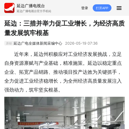
延边广播电视台
登录
打开APP
延边广播电视台官方手机站
首页
延边：三措并举力促工业增长，为经济高质
量发展筑牢根基
推荐
经济
延边新闻
社会
延边广电全媒体新闻采编中心
2026-05-19 07:36
原创
短视频
红石榴
延边特色
广传
近年来，延边州积极应对工业经济发展挑战，立足
自身资源禀赋与产业基础，精准施策。延边以稳定重点
人大
融媒直播
政协
县市
企业、拓宽产品销路、推动项目投产达效为关键抓手，
纪委监委
专题
文体
国内
全力促进工业经济稳增长，为全州经济高质量发展注入
强劲动力，筑牢坚实根基。
交通文艺广播
延边卫健
延边医保
延边医院
延边商务
延边好就业
VR
直播点播