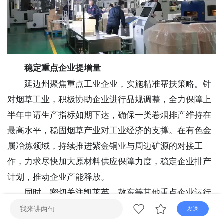
直播
电视
广播
稳定重点企业提增量
延边州聚焦重点工业企业，实施精准帮扶策略。针
对烟草工业，积极协助企业进行品规调整，全力保障上
半年申请生产指标如期下达，确保一类卷烟排产维持在
最高水平，稳固烟草产业对工业经济的支撑。在有色金
属冶炼领域，持续推进紫金铜业与周边矿源的对接工
作，力求尽快加大原材料供应保障力度，稳定企业排产
计划，推动企业产能释放。
同时，密切关注凯莱英、敖东等其他重点企业运行
状况，通过政策扶持、要素保障等手段，确保企业实现
发送
正增长。对于亚联机械、金派格、瀚丰矿业等具备高成