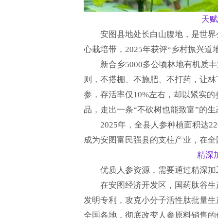
天赋
安图县地处长白山腹地，是世界
心栽培带，2025年获评“乡村振兴
新合乡5000多公顷林地有机
则，不搭棚、不施肥、不打药，让林
参，存活率仅10%左右，却以紧实
品，走出一条“不砍树也能致富”的
2025年，全县人参种植面积达22
成为安图富民强县的支柱产业，在全
精深
优质人参资源，需要通过精深加
在安图经济开发区，国药肽谷生
发明专利，攻克小分子活性肽批量生
全国各地，彻底改变人参原料销售的