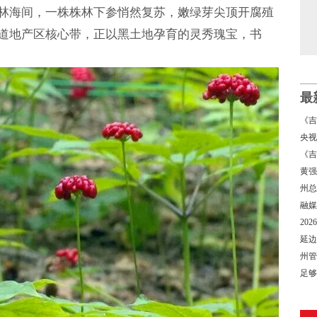
林海间，一株株林下参悄然复苏，嫩绿芽尖顶开腐殖
道地产区核心带，正以黑土地孕育的灵秀瑰宝，书
最
《吉
央视
盛宴
《吉
体系
黄强
图强
州总
融媒
20
延边
圳青
州管
足够
比分