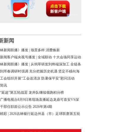
新新闻
林新闻联播》播发 | 场景多样 消费焕新
新闻客户端央视号播发 | 全域联动 十大会场同享运动
林新闻联播》播发 | 从饲草研发到终端深加工 全链条
构建特色畜牧发展新路径
到珲春调研时强调 充分把握历史机遇 坚定不移向海
 以高水平对外开放推动吉林高质量发展
工会组织开展“工会送清凉 防暑保平安”慰问活动
简讯
26“延超”第五轮战罢 龙井队继续领跑积分榜
广播电视台8月9日将现场直播延边龙鼎可喜安VS深
年人比赛
干部任职前公示公告 2026年第4期
精彩 | 2026吉林银行延边州县（市）足球联赛第五轮
出炉→