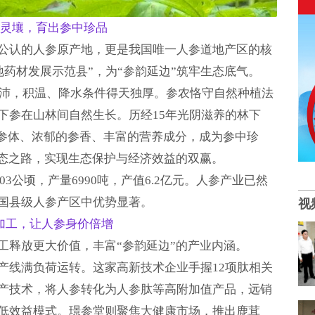
灵壤，育出参中珍品
公认的人参原产地，更是我国唯一人参道地产区的核
道地药材发展示范县”，为“参韵延边”筑牢生态底气。
质丰沛，积温、降水条件得天独厚。参农恪守自然种植法
下参在山林间自然生长。历经15年光阴滋养的林下
的参体、浓郁的参香、丰富的营养成分，成为参中珍
生态之路，实现生态保护与经济效益的双赢。
03公顷，产量6990吨，产值6.2亿元。人参产业已然
国县级人参产区中优势显著。
视
加工，让人参身价倍增
工释放更大价值，丰富“参韵延边”的产业内涵。
产线满负荷运转。这家高新技术企业手握12项肽相关
产技术，将人参转化为人参肽等高附加值产品，远销
低效益模式。璟参堂则聚焦大健康市场，推出鹿茸