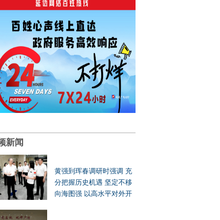
频新闻
黄强到珲春调研时强调 充
分把握历史机遇 坚定不移
向海图强 以高水平对外开
放推动吉林高质量发展