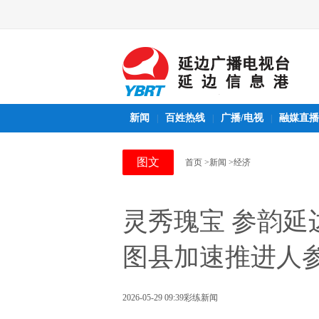
新闻
百姓热线
广播/电视
融媒直播
|
|
|
图文
首页
>新闻
>经济
灵秀瑰宝 参韵延边
图县加速推进人
2026-05-29 09:39
彩练新闻