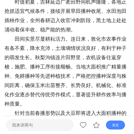
时值初夏，吉林延边广袤田野间机声隆隆，各地正
直播
电视
广播
抢抓适宜气候条件，接续开展旱田播种收尾、水田泡田
插秧作业，全州春耕迈入收官冲刺阶段，黑土地上处处
涌动着保丰收、稳产能的热潮。
田间实景尽显耕耘活力。连日来，敦化市农事作业
有条不紊，降水充沛，土壤墒情状况良好，有利于种子
的萌发生长。秋梨沟镇连片田野里，农机设备往返穿
梭，施肥、播种工序衔接顺畅。当地大面积推广精量播
种、免耕播种等先进种植技术，严格把控播种深度与株
间距离，确保玉米出苗整齐、长势良好。机械化、标准
化作业逐步替代传统劳作模式，显著提升耕作效率与播
种质量。
针对当前春播形势以及大豆即将进入大面积播种的
实际情况，敦化市农业技术推广中心组织农技人员深入
发送
各乡镇一线，开展田间巡查帮扶，引导农户科学开展田