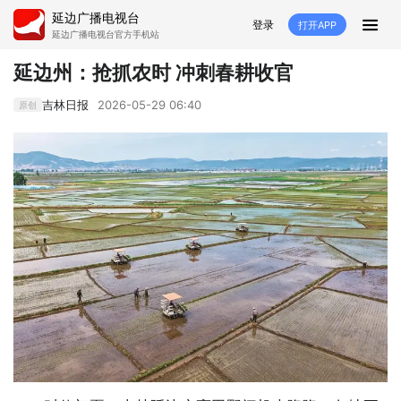
延边广播电视台
登录
打开APP
延边广播电视台官方手机站
首页
延边州：抢抓农时 冲刺春耕收官
推荐
经济
延边新闻
社会
吉林日报
2026-05-29 06:40
原创
短视频
红石榴
延边特色
广传
人大
融媒直播
政协
县市
纪委监委
专题
文体
国内
交通文艺广播
延边卫健
延边医保
延边医院
延边商务
延边好就业
VR
直播点播