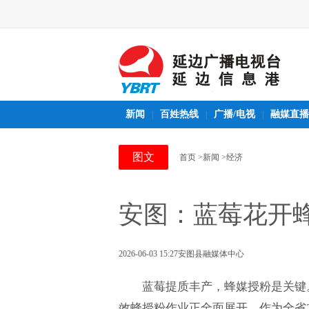
新闻
百姓热线
广播/电视
融媒直播
|
|
|
图文
首页
>新闻
>经济
安图：蓝莓花开蜂
2026-06-03 15:27
安图县融媒体中心
蓝莓提质丰产，蜂媒授粉是关键
效蜂授粉作业正全面展开。作为全省2