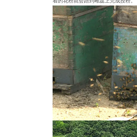
着的花粉就会蹭到雌蕊上完成授粉。