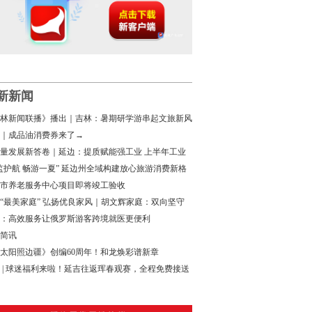
新新闻
林新闻联播》播出｜吉林：暑期研学游串起文旅新风
｜成品油消费券来了→
量发展新答卷｜延边：提质赋能强工业 上半年工业
增速领跑全省
监护航 畅游一夏” 延边州全域构建放心旅游消费新格
市养老服务中心项目即将竣工验收
“最美家庭” 弘扬优良家风｜胡文辉家庭：双向坚守
家国担当
：高效服务让俄罗斯游客跨境就医更便利
简讯
太阳照边疆》创编60周年！和龙焕彩谱新章
 | 球迷福利来啦！延吉往返珲春观赛，全程免费接送