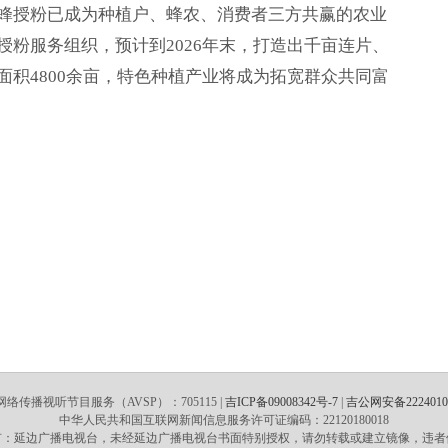
蜂授粉已成为种植户、蜂农、消费者三方共赢的农业
粉服务组织，预计到2026年末，打造出千亩连片、
积4800余亩，特色种植产业将成为拓宽群众共同富
络传播视听节目服务（AVSP）：705115 |
吉ICP备09008342号-7
|
吉公网安备22240102
中华人民共和国互联网新闻信息服务许可证编码：22120180018
有：延边广播电视台，未经延边广播电视台书面特别授权，请勿转载或建立镜像，违者