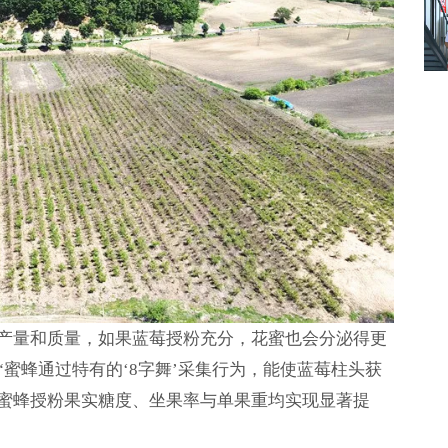
产量和质量，如果蓝莓授粉充分，花蜜也会分泌得更
蜜蜂通过特有的‘8字舞’采集行为，能使蓝莓柱头获
蜜蜂授粉果实糖度、坐果率与单果重均实现显著提