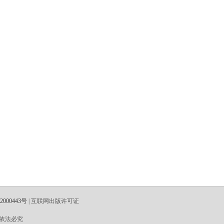
000443号
| 互联网出版许可证
依法必究