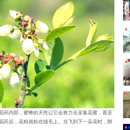
花药内部，蜜蜂的天性让它会努力去采集花蜜，甚至
花药后，花粉就粘在绒毛上。当飞到下一朵花时，附