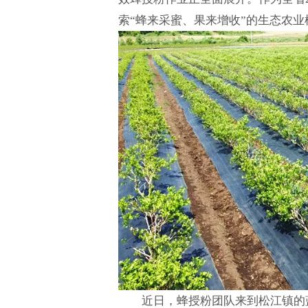
索“蜂来采蜜、果来增收”的生态农
近日，蜂授粉团队来到松江镇的