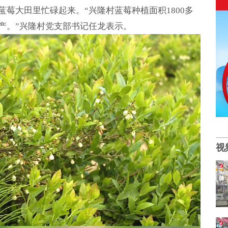
莓大田里忙碌起来。“兴隆村蓝莓种植面积1800多
产。”兴隆村党支部书记任龙表示。
视