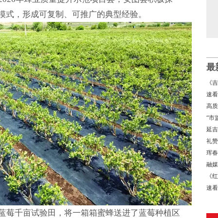
业模式，形成可复制、可推广的典型经验。
最
《吉
景
速看
高质
经济
“市
局
延吉
礼赞
书写
珲春
融媒
《红
速看
→
蓝莓千亩试验田，将一箱箱蜜蜂送进了蓝莓种植区