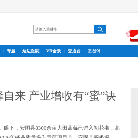
专题
延边医院
VR全景
交通台
조선어
|
|
|
|
|
自来 产业增收有“蜜”诀
。眼下，安图县8300余亩大田蓝莓已进入初花期，高
026年蜂业质量提升示范项目县，安图县积极探