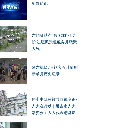
融媒简讯
吉韵驿站点“靓”G331延边
段 边境风景道服务升级聚
人气
延吉机场7月旅客吞吐量刷
新单月历史纪录
铸牢中华民族共同体意识·
人大在行动｜延吉市人大
常委会：人大代表进基层
办实事 凝聚民族团结向心
力