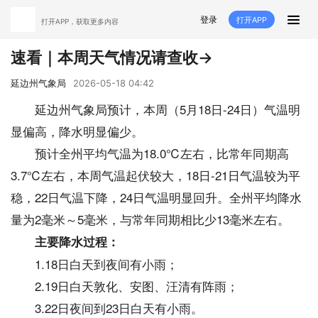
登录
打开APP
打开APP，获取更多内容
首页
速看｜本周天气情况请查收→
推荐
经济
延边新闻
社会
延边州气象局
2026-05-18 04:42
延边州气象局预计，本周（5月18日-24日）气温明
短视频
红石榴
延边特色
广传
显偏高，降水明显偏少。
预计全州平均气温为18.0℃左右，比常年同期高
人大
融媒直播
政协
县市
3.7℃左右，本周气温起伏较大，18日-21日气温较为平
纪委监委
专题
文体
国内
稳，22日气温下降，24日气温明显回升。全州平均降水
量为2毫米～5毫米，与常年同期相比少13毫米左右。
交通文艺广播
延边卫健
延边医保
延边医院
主要降水过程：
延边商务
延边好就业
VR
1.18日白天到夜间有小雨；
2.19日白天敦化、安图、汪清有阵雨；
直播点播
3.22日夜间到23日白天有小雨。