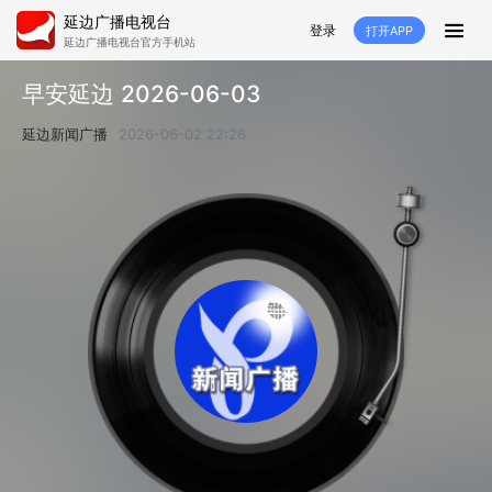
延边广播电视台
登录
打开APP
延边广播电视台官方手机站
首页
早安延边 2026-06-03
推荐
经济
延边新闻
社会
延边新闻广播
2026-06-02 22:26
短视频
红石榴
延边特色
广传
人大
融媒直播
政协
县市
纪委监委
专题
文体
国内
交通文艺广播
延边卫健
延边医保
延边医院
延边商务
延边好就业
VR
直播点播