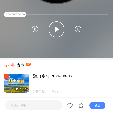
直播
电视
广播
0:00:00
/
0:20:00
72小时
热点
1
魅力乡村 2026-08-05
20:17
延边卫视频
1天前
道
2
汪清：爱心汇聚暖流 助力家园恢复
评论已关闭
发送