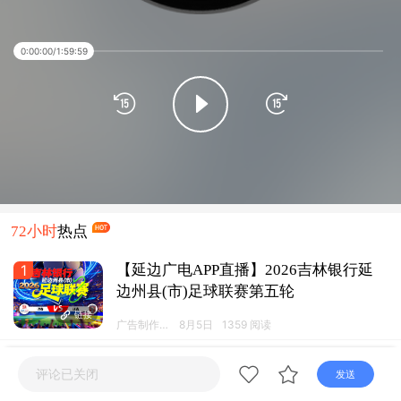
直播
电视
广播
0:00:00
/
1:59:59
72小时
热点
1
【延边广电APP直播】2026吉林银行延
边州县(市)足球联赛第五轮
链接
广告制作运
8月5日
1359 阅读
营工作室
2
“市监护航 畅游一夏” 延边州全域构建放
评论已关闭
发送
心旅游消费新格局