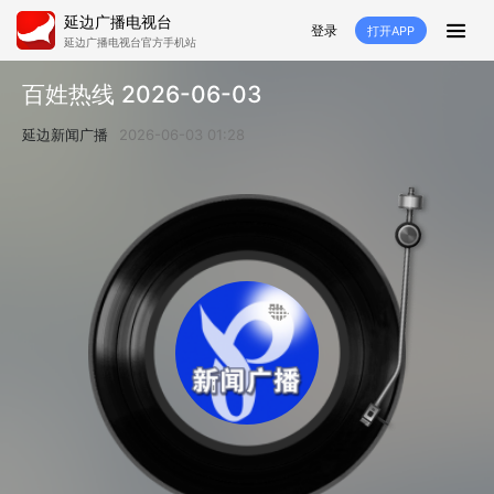
延边广播电视台
登录
打开APP
延边广播电视台官方手机站
首页
百姓热线 2026-06-03
推荐
经济
延边新闻
社会
延边新闻广播
2026-06-03 01:28
短视频
红石榴
延边特色
广传
人大
融媒直播
政协
县市
纪委监委
专题
文体
国内
交通文艺广播
延边卫健
延边医保
延边医院
延边商务
延边好就业
VR
直播点播