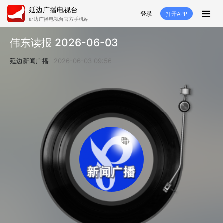
延边广播电视台
登录
打开APP
延边广播电视台官方手机站
首页
伟东读报 2026-06-03
推荐
经济
延边新闻
社会
延边新闻广播
2026-06-03 09:56
短视频
红石榴
延边特色
广传
人大
融媒直播
政协
县市
纪委监委
专题
文体
国内
交通文艺广播
延边卫健
延边医保
延边医院
延边商务
延边好就业
VR
直播点播