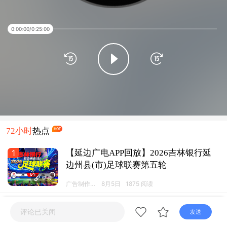
直播
电视
广播
0:00:00
/
0:25:00
72小时
热点
1
【延边广电APP回放】2026吉林银行延
边州县(市)足球联赛第五轮
链接
广告制作运
8月5日
1875 阅读
营工作室
2
【延边广电APP直播】延边龙鼎可喜安
评论已关闭
发送
VS 深圳青年人