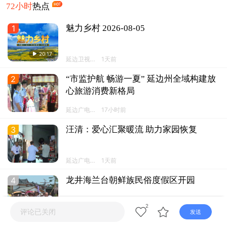
直播
电视
广播
72小时
热点
1
魅力乡村 2026-08-05
20:17
延边卫视频
1天前
道
2
“市监护航 畅游一夏” 延边州全域构建放
心旅游消费新格局
延边广电全
17小时前
媒体新闻采
编中心
3
汪清：爱心汇聚暖流 助力家园恢复
延边广电全
1天前
媒体新闻采
编中心
4
龙井海兰台朝鲜族民俗度假区开园
2
延边广电全
2天前
评论已关闭
发送
媒体新闻采
编中心