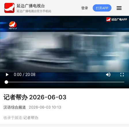
延边广播电视台
登录
打开APP
延边广播电视台官方手机站
首页
推荐
经济
延边新闻
社会
短视频
红石榴
延边特色
广传
人大
融媒直播
政协
县市
纪委监委
专题
文体
国内
交通文艺广播
延边卫健
延边医保
延边医院
记者帮办 2026-06-03
延边商务
延边好就业
VR
汉语综合频道
2026-06-03 10:13
收录于频道:
记者帮办
直播点播