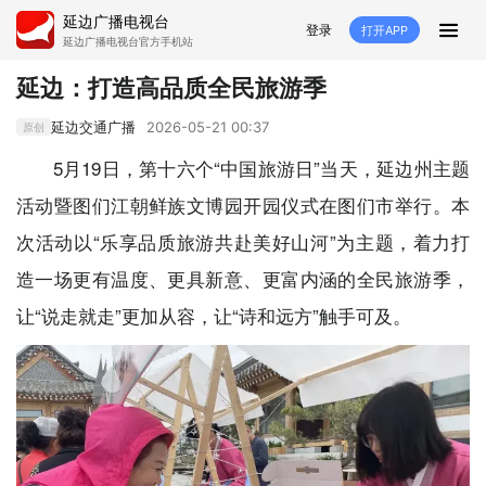
延边广播电视台
登录
打开APP
延边广播电视台官方手机站
首页
延边：打造高品质全民旅游季
推荐
经济
延边新闻
社会
延边交通广播
2026-05-21 00:37
原创
5月19日，第十六个“中国旅游日”当天，延边州主题
短视频
红石榴
延边特色
广传
活动暨图们江朝鲜族文博园开园仪式在图们市举行。本
人大
融媒直播
政协
县市
次活动以“乐享品质旅游共赴美好山河”为主题，着力打
造一场更有温度、更具新意、更富内涵的全民旅游季，
纪委监委
专题
文体
国内
让“说走就走”更加从容，让“诗和远方”触手可及。
交通文艺广播
延边卫健
延边医保
延边医院
延边商务
延边好就业
VR
直播点播