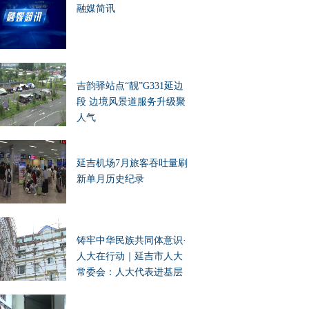
融媒简讯
吉韵驿站点“靓”G331延边
段 边境风景道服务升级聚
人气
延吉机场7月旅客吞吐量刷
新单月历史纪录
铸牢中华民族共同体意识·
人大在行动｜延吉市人大
常委会：人大代表进基层
办实事 凝聚民族团结向心
力