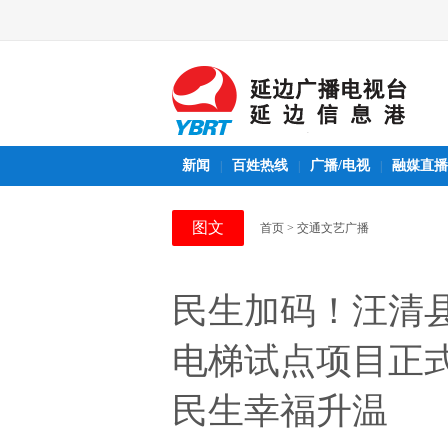
新闻
百姓热线
广播/电视
融媒直播
|
|
|
图文
首页
> 交通文艺广播
民生加码！汪清
电梯试点项目正
民生幸福升温