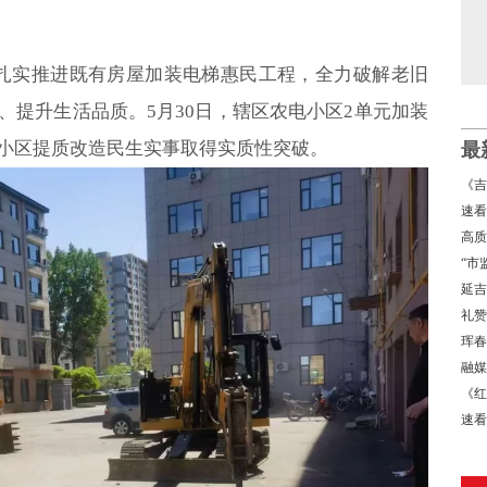
扎实推进既有房屋加装电梯惠民工程，全力破解老旧
、提升生活品质。5月30日，辖区农电小区2单元加装
小区提质改造民生实事取得实质性突破。
最
《吉
景
速看
高质
经济
“市
局
延吉
礼赞
书写
珲春
融媒
《红
速看
→