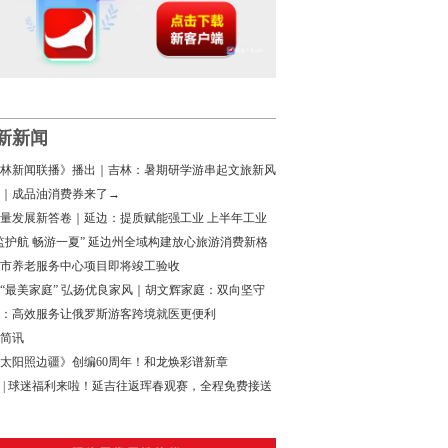
新新闻
林新闻联播》播出｜吉林：暑期研学游串起文旅新风
｜成品油消费券来了→
量发展新答卷｜延边：提质赋能强工业 上半年工业
增速领跑全省
监护航 畅游一夏” 延边州全域构建放心旅游消费新格
市养老服务中心项目即将竣工验收
“最美家庭” 弘扬优良家风｜胡文辉家庭：双向坚守
家国担当
：高效服务让俄罗斯游客跨境就医更便利
简讯
太阳照边疆》创编60周年！和龙焕彩谱新章
 | 球迷福利来啦！延吉往返珲春观赛，全程免费接送