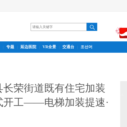
专题
延边医院
VR全景
交通台
조선어
|
|
|
|
|
县长荣街道既有住宅加装
式开工——电梯加装提速·