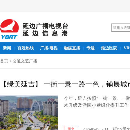
新闻
百姓热线
广播/电视
融媒直播
专题
延边医院
V
|
|
|
|
|
|
首页
>
交通文艺广播
【绿美延吉】 一街一景一路一色，铺展城
今年，延吉按照“一街一景、一
木升级及游园小巷绿化提升工作
图文
2025-05-19 17:13
延边交通文