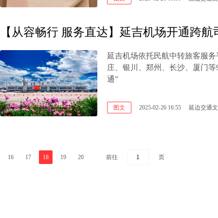
【从容畅行 服务直达】延吉机场开通跨航
延吉机场依托民航中转旅客服务
庄、银川、郑州、长沙、厦门等
通”
图文
2025-02-26 16:55
延边交通文
前往
页
16
17
18
19
20