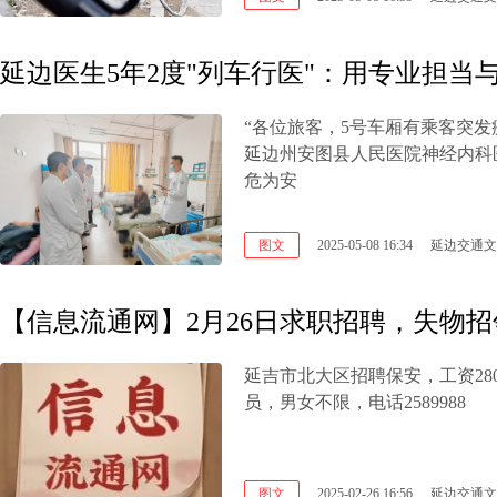
延边医生5年2度"列车行医"：用专业担当
“各位旅客，5号车厢有乘客突
延边州安图县人民医院神经内科
危为安
图文
2025-05-08 16:34
延边交通文
【信息流通网】2月26日求职招聘，失物招
延吉市北大区招聘保安，工资280
员，男女不限，电话2589988
图文
2025-02-26 16:56
延边交通文