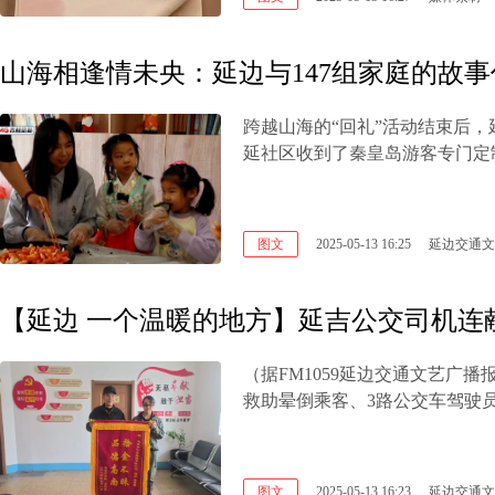
山海相逢情未央：延边与147组家庭的故
跨越山海的“回礼”活动结束后
延社区收到了秦皇岛游客专门定
图文
2025-05-13 16:25
延边交通文
【延边 一个温暖的地方】延吉公交司机连
（据FM1059延边交通文艺广
救助晕倒乘客、3路公交车驾驶
图文
2025-05-13 16:23
延边交通文