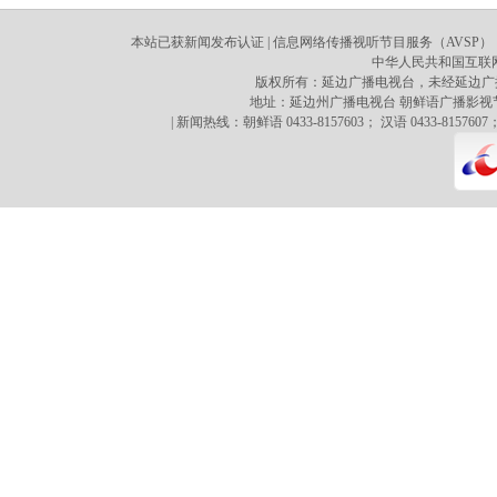
本站已获新闻发布认证 | 信息网络传播视听节目服务（AVSP）：70
中华人民共和国互联网新
版权所有：延边广播电视台，未经延边广
地址：延边州广播电视台 朝鲜语广播影视节目译制心 
| 新闻热线：朝鲜语 0433-8157603； 汉语 0433-8157607；