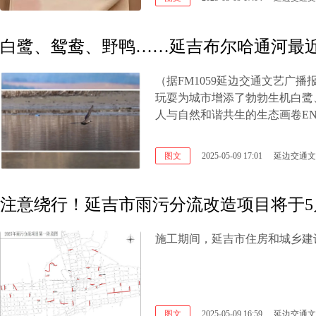
白鹭、鸳鸯、野鸭……延吉布尔哈通河最
（据FM1059延边交通文艺广
玩耍为城市增添了勃勃生机白鹭
人与自然和谐共生的生态画卷E
图文
2025-05-09 17:01
延边交通文
注意绕行！延吉市雨污分流改造项目将于5
施工期间，延吉市住房和城乡建
图文
2025-05-09 16:59
延边交通文