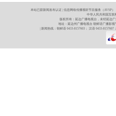
本站已获新闻发布认证 | 信息网络传播视听节目服务（AVSP）：70
中华人民共和国互联网新
版权所有：延边广播电视台，未经延边广
地址：延边州广播电视台 朝鲜语广播影视节目译制心 
| 新闻热线：朝鲜语 0433-8157603； 汉语 0433-8157607；