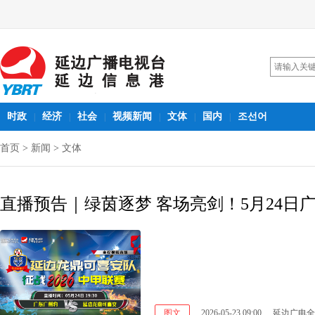
时政
经济
社会
视频新闻
文体
国内
조선어
|
|
|
|
|
|
首页
>
新闻
>
文体
直播预告｜绿茵逐梦 客场亮剑！5月24日
图文
2026-05-23 09:00
延边广电全