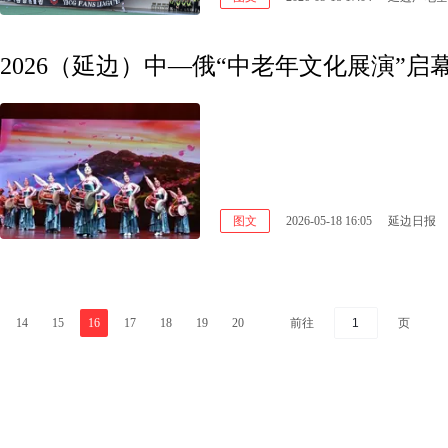
2026（延边）中—俄“中老年文化展演”启
图文
2026-05-18 16:05
延边日报
前往
页
14
15
16
17
18
19
20