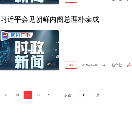
习近平会见朝鲜内阁总理朴泰成
链接
H5
2026-07-10 18:41
新华社
前往
页
18
19
20
21
22