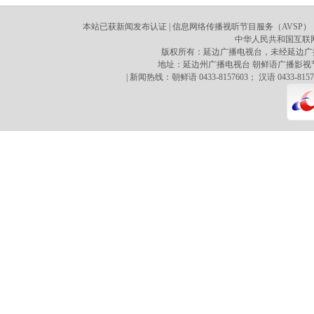
本站已获新闻发布认证 | 信息网络传播视听节目服务（AVSP）：70
中华人民共和国互联网新
版权所有：延边广播电视台，未经延边广
地址：延边州广播电视台 朝鲜语广播影视节目译制心 
| 新闻热线：朝鲜语 0433-8157603； 汉语 0433-8157