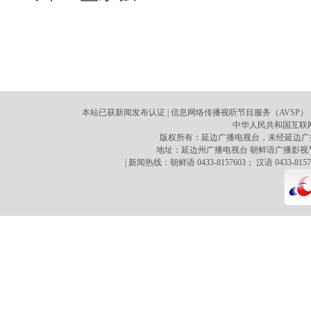
本站已获新闻发布认证 | 信息网络传播视听节目服务（AVSP）：70
中华人民共和国互联网新
版权所有：延边广播电视台，未经延边广
地址：延边州广播电视台 朝鲜语广播影视节目译制心 
| 新闻热线：朝鲜语 0433-8157603； 汉语 0433-8157