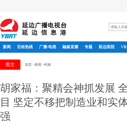
新闻
百姓热线
广播/电视
融媒直播
专题
延边医院
V
|
|
|
|
|
|
图文
首页
>新闻
>时政
胡家福：聚精会神抓发展 
目 坚定不移把制造业和实
强