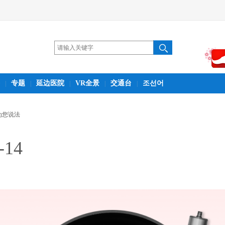
专题
延边医院
VR全景
交通台
조선어
|
|
|
|
|
为您说法
-14