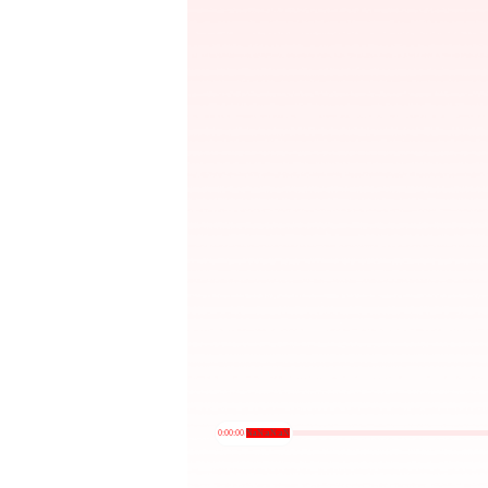
0:00:00
/
NaN:aN:aN