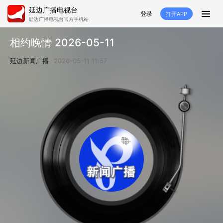
延边广播电视台
登录
打开APP
延边广播电视台官方手机站
首页
相约晚情 2026-05-11
推荐
经济
延边新闻
社会
延边新闻广播
2026-05-11 11:57
短视频
红石榴
延边特色
广传
人大
融媒直播
政协
县市
纪委监委
专题
文体
国内
交通文艺广播
延边卫健
延边医保
延边医院
延边商务
延边好就业
VR
直播点播