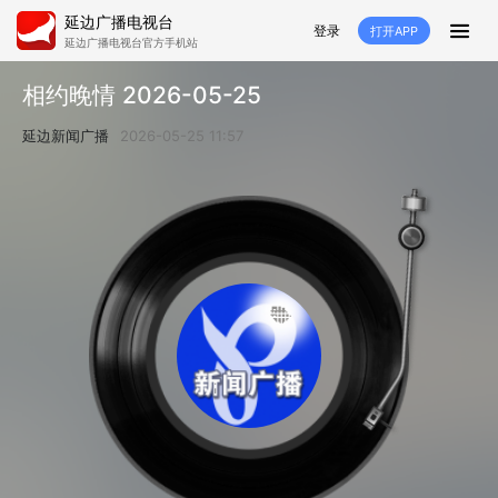
延边广播电视台
登录
打开APP
延边广播电视台官方手机站
首页
相约晚情 2026-05-25
推荐
经济
延边新闻
社会
延边新闻广播
2026-05-25 11:57
短视频
红石榴
延边特色
广传
人大
融媒直播
政协
县市
纪委监委
专题
文体
国内
交通文艺广播
延边卫健
延边医保
延边医院
延边商务
延边好就业
VR
直播点播