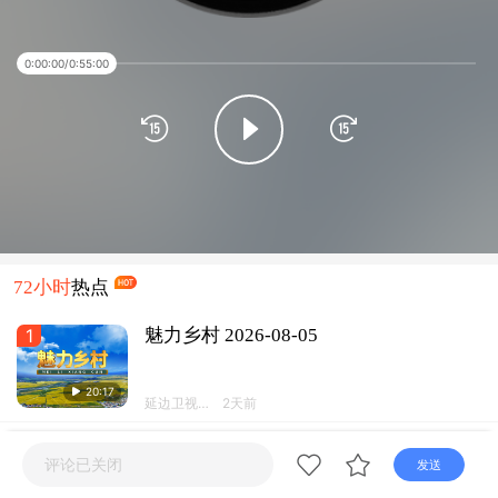
直播
电视
广播
0:00:00
/
0:55:00
72小时
热点
1
魅力乡村 2026-08-05
20:17
延边卫视频
2天前
道
2
“市监护航 畅游一夏” 延边州全域构建放
评论已关闭
发送
心旅游消费新格局