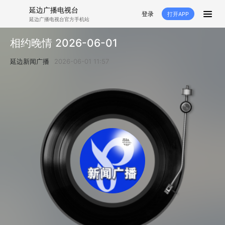
延边广播电视台
登录
打开APP
延边广播电视台官方手机站
首页
相约晚情 2026-06-01
推荐
经济
延边新闻
社会
延边新闻广播
2026-06-01 11:57
短视频
红石榴
延边特色
广传
人大
融媒直播
政协
县市
纪委监委
专题
文体
国内
交通文艺广播
延边卫健
延边医保
延边医院
延边商务
延边好就业
VR
直播点播