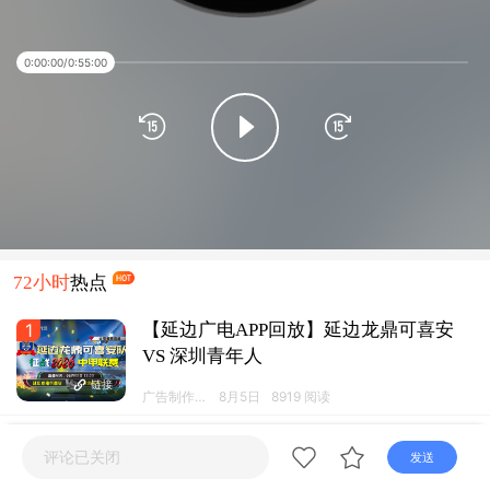
直播
电视
广播
0:00:00
/
0:55:00
72小时
热点
1
【延边广电APP回放】延边龙鼎可喜安
VS 深圳青年人
链接
广告制作运
8月5日
8919 阅读
营工作室
2
【延边广电APP回放】2026吉林银行延
评论已关闭
发送
边州县(市)足球联赛第五轮