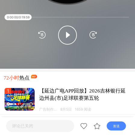
直播
电视
广播
0:00:00
/
0:19:59
72小时
热点
1
【延边广电APP回放】2026吉林银行延
边州县(市)足球联赛第五轮
链接
广告制作运
8月5日
1659 阅读
营工作室
2
“市监护航 畅游一夏” 延边州全域构建放
评论已关闭
发送
心旅游消费新格局