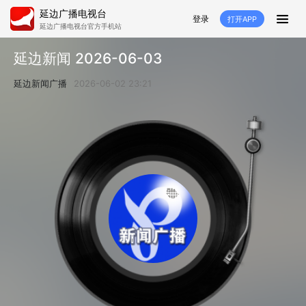
延边广播电视台
登录
打开APP
延边广播电视台官方手机站
首页
延边新闻 2026-06-03
推荐
经济
延边新闻
社会
延边新闻广播
2026-06-02 23:21
短视频
红石榴
延边特色
广传
人大
融媒直播
政协
县市
纪委监委
专题
文体
国内
交通文艺广播
延边卫健
延边医保
延边医院
延边商务
延边好就业
VR
直播点播