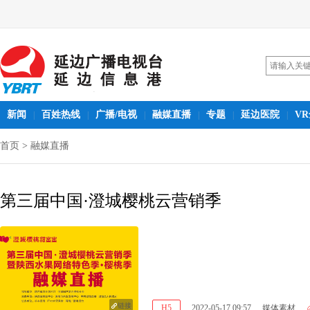
新闻
百姓热线
广播/电视
融媒直播
专题
延边医院
V
|
|
|
|
|
|
首页
>
融媒直播
第三届中国·澄城樱桃云营销季
链接
H5
2022-05-17 09:57
媒体素材