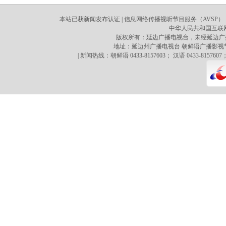
本站已获新闻发布认证 | 信息网络传播视听节目服务（AVSP）：70
中华人民共和国互联网新
版权所有：延边广播电视台，未经延边广
地址：延边州广播电视台 朝鲜语广播影视节目译制心 
| 新闻热线：朝鲜语 0433-8157603； 汉语 0433-8157607；