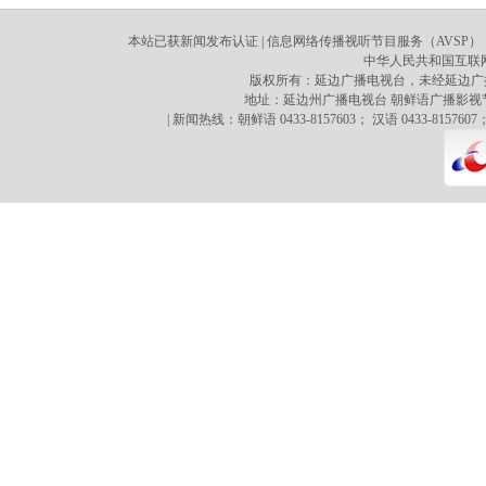
本站已获新闻发布认证 | 信息网络传播视听节目服务（AVSP）：70
中华人民共和国互联网新
版权所有：延边广播电视台，未经延边广
地址：延边州广播电视台 朝鲜语广播影视节目译制心 
| 新闻热线：朝鲜语 0433-8157603； 汉语 0433-8157607；