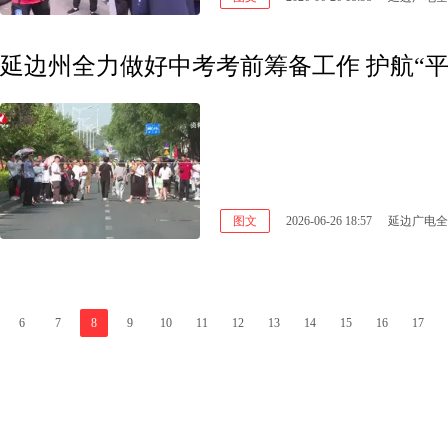
延边州全力做好中考考前筹备工作 护航“平安
图文
2026-06-26 18:57
延边广电全
6
7
8
9
10
11
12
13
14
15
16
17