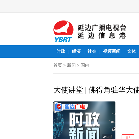
时政
经济
社会
视频新闻
文体
|
|
|
|
首页
>
新闻
>
国内
大使讲堂 | 佛得角驻华大
链接
H5