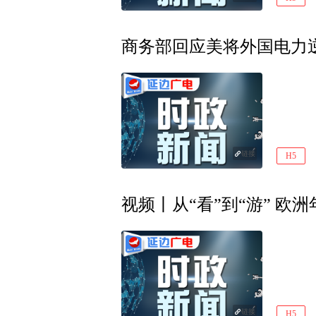
商务部回应美将外国电力
链接
H5
视频丨从“看”到“游” 欧
链接
H5