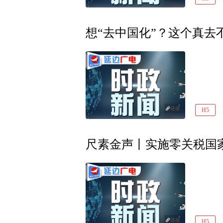
想“去中国化”？这个真去
链接
H5
尺素金声丨实施零关税国
链接
H5