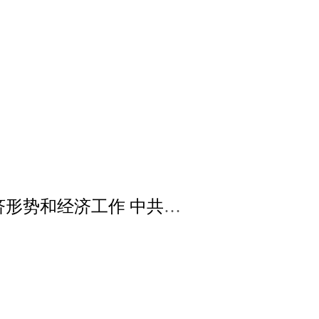
中共中央政治局召开会议 决定召开二十届五中全会 分析研究当前经济形势和经济工作 中共中央总书记习近平主持会议