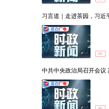
习言道｜走进茶园，习近平
链接
H5
链接
H5