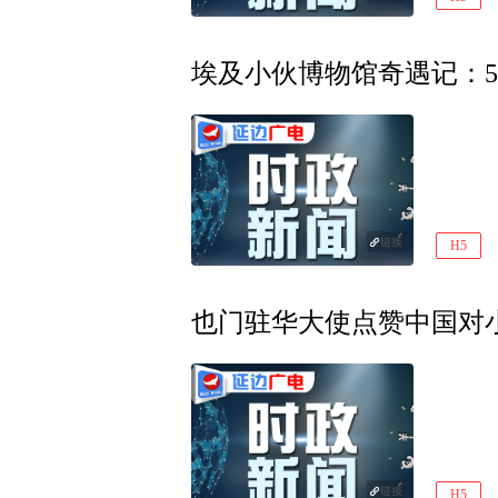
埃及小伙博物馆奇遇记：5
链接
H5
也门驻华大使点赞中国对
链接
H5