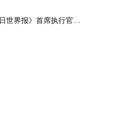
专访丨中国经验为非洲国家减贫事业提供有益启示——访南非《星期日世界报》首席执行官贝利