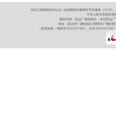
本站已获新闻发布认证 | 信息网络传播视听节目服务（AVSP）：70
中华人民共和国互联网新
版权所有：延边广播电视台，未经延边广
地址：延边州广播电视台 朝鲜语广播影视节目译制心 
| 新闻热线：朝鲜语 0433-8157603； 汉语 0433-8157607；