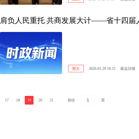
肩负人民重托 共商发展大计——省十四届
图文
2026-01-29 16:25
延边日报
前往
页
17
18
19
20
21