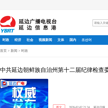
时政
经济
社会
视频新闻
文体
国内
조선어
|
|
|
|
|
|
首页
>
新闻
>
时政
中共延边朝鲜族自治州第十二届纪律检查
图文
2026-02-02 21:24
延边日报