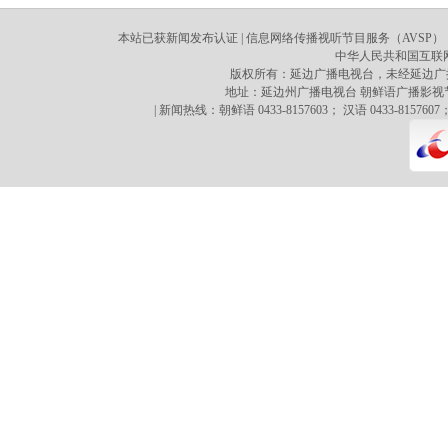
本站已获新闻发布认证 | 信息网络传播视听节目服务（AVSP）：70
中华人民共和国互联网新
版权所有：延边广播电视台，未经延边广
地址：延边州广播电视台 朝鲜语广播影视节目译制心 
| 新闻热线：朝鲜语 0433-8157603； 汉语 0433-8157607；