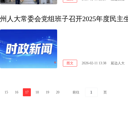
州人大常委会党组班子召开2025年度民主
图文
2026-02-11 13:38
延边人大
前往
页
15
16
17
18
19
20