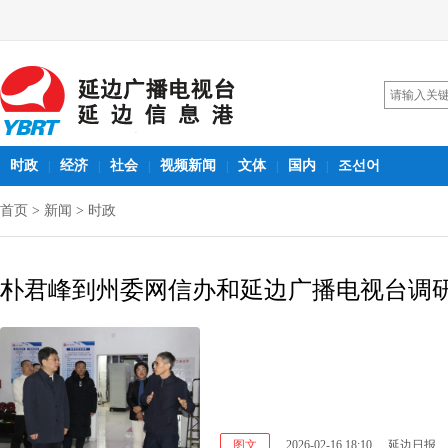
时政
经济
社会
视频新闻
文体
国内
조선어
|
|
|
|
|
|
首页
>
新闻
>
时政
朴君峰到州委网信办和延边广播电视台调
图文
2026-02-16 18:10
延边日报