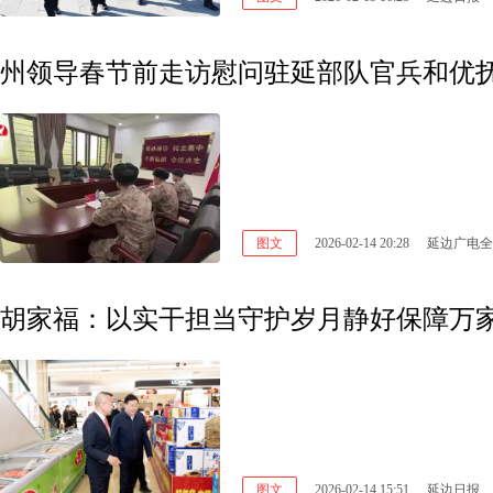
州领导春节前走访慰问驻延部队官兵和优
图文
2026-02-14 20:28
延边广电全
胡家福：以实干担当守护岁月静好保障万家
图文
2026-02-14 15:51
延边日报