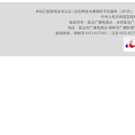
本站已获新闻发布认证 | 信息网络传播视听节目服务（AVSP）：70
中华人民共和国互联网新
版权所有：延边广播电视台，未经延边广
地址：延边州广播电视台 朝鲜语广播影视节目译制心 
| 新闻热线：朝鲜语 0433-8157603； 汉语 0433-8157