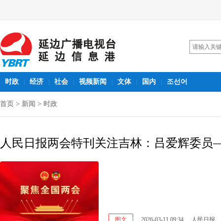
时政
经济
社会
视频新闻
文体
国内
조선어
|
|
|
|
|
|
首页
>
新闻
>
时政
人民日报两会特刊关注吉林：吕爱辉委员
图文
2026-03-11 09:34
人民日报