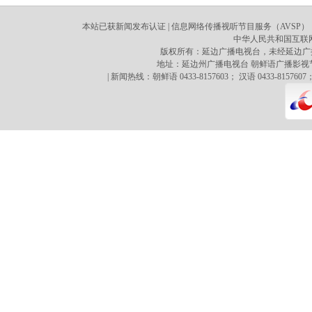
本站已获新闻发布认证 | 信息网络传播视听节目服务（AVSP）：70
中华人民共和国互联网新
版权所有：延边广播电视台，未经延边广
地址：延边州广播电视台 朝鲜语广播影视节目译制心 
| 新闻热线：朝鲜语 0433-8157603； 汉语 0433-8157607；