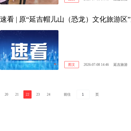
速看 | 原“延吉帽儿山（恐龙）文化旅游区
图文
2026-07-08 14:46
延吉旅游
前往
页
20
21
22
23
24