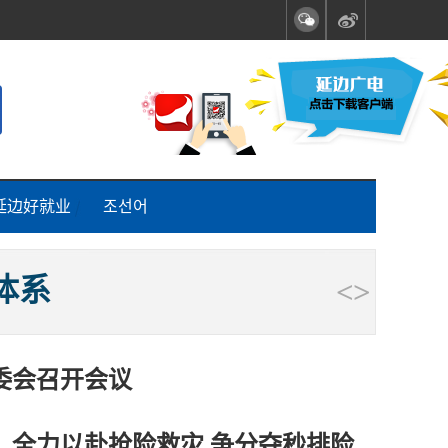
延边好就业
조선어
身的工作”
体系
<
>
0
委会召开会议
答卷”
：全力以赴抢险救灾 争分夺秒排险