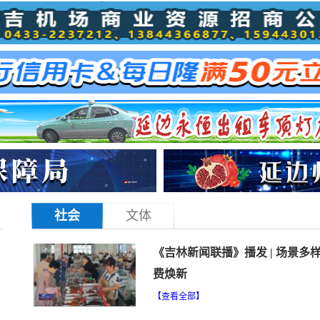
单位招聘113人→
林银行延边州县（市）足球联赛
社会
文体
《吉林新闻联播》播发 | 场景多样
费焕新
【查看全部】