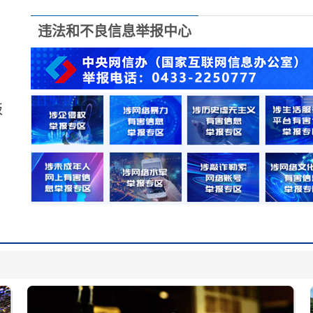
酷暑高温天：一线有守护 纳凉讲科学
违法和不良信息举报中心
融媒简讯
速看｜事业编！省直事业单位招聘113人→
板