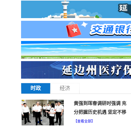
速看｜事业编！省直事业
足够精彩 | 2026吉
时政
经济
黄强到珲春调研时强调 充
分把握历史机遇 坚定不移
向海图强 以高水平对外开
【查看全部】
放推动吉林高质量发展