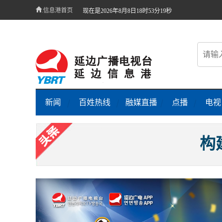
.信息港首页
现在是2026年8月8日18时53分20秒
新闻
百姓热线
融媒直播
点播
电视
“紧紧抓
构
一见