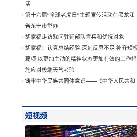
活
第十六届“全球老虎日”主题宣传活动在黑龙江
省东宁市举办
胡家福走访慰问驻延部队官兵和优抚对象
胡家福：认真总结经验 深刻反思不足 补齐短
弱项 以更加主动的精神状态更加有效的工作措
施应对极端天气考验
铸牢中华民族共同体意识——《中华人民共和
国民族团结进步促进法》解读｜在总则中全面
贯彻习近平总书记关于加强和改进民族工作的
重要思想的核心要义
短视频
胡家福：查找短板破解难题 紧抓快干加力奋进
推动更多大项目好项目落地开工提速建设