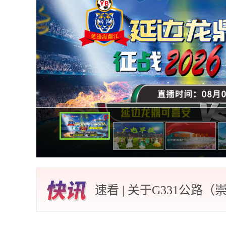
构
“紧紧抓
足够精彩 | 2026吉
速看 | 关于G331公