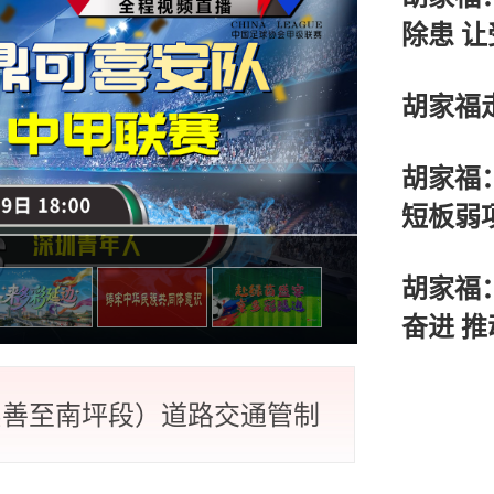
建更高水平的全民健身公共服务
除患 让
住那些惠及面广、牵一发而动全
胡家福
胡家福
短板弱项
胡家福
林银行延边州县（市）足球联赛
奋进 推
路（崇善至南坪段）道路交通管制