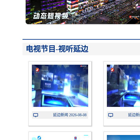
忆延边党史 铸边疆新志｜延边人民支援全国解
放迎接建国
忆延边党史 铸边疆新志 | 延边各族人民踊跃参
军支前
电视节目-视听延边
延边州针对新就业群体开展“四季关爱”行动
忆延边党史 铸边疆新志｜延边结合民族实际开
展土地改革
胡家福：乘势而上精准发力 补齐短板放大优势
巩固良好发展态势推动经济向上向好
忆延边党史 铸边疆新志｜延边光复后的建党建
延边新闻 2026-08-08
延边新闻 
政建军工作
“延字号”特产亮相国际未来健康产业生态品牌