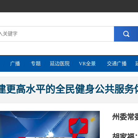
广播
专题
延边医院
VR全景
交通广播
住那些惠及面广、牵一发而动全
建更高水平的全民健身公共服务
习言道｜健康是1 其他是后面的
州委常
·三个关键词，读懂中国经济“半年
胡家福