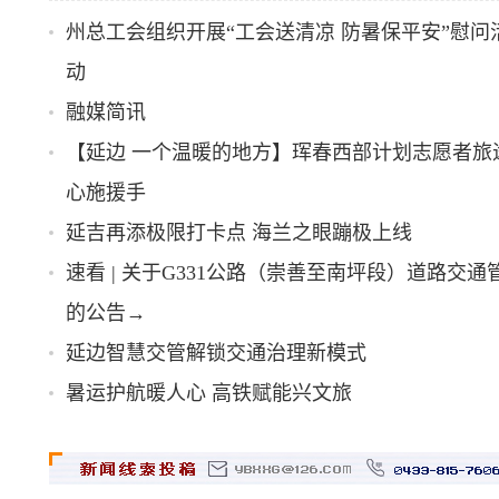
州总工会组织开展“工会送清凉 防暑保平安”慰问
动
融媒简讯
【延边 一个温暖的地方】珲春西部计划志愿者旅
心施援手
延吉再添极限打卡点 海兰之眼蹦极上线
速看 | 关于G331公路（崇善至南坪段）道路交通
的公告→
延边智慧交管解锁交通治理新模式
暑运护航暖人心 高铁赋能兴文旅
延边州携手阿里巴巴公益与美ONE公益团队探索
兴农新路径