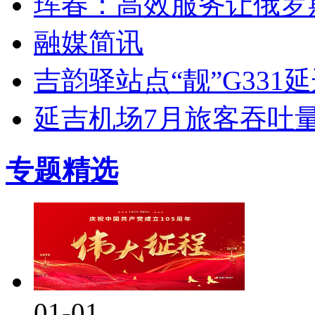
珲春：高效服务让俄罗
融媒简讯
吉韵驿站点“靓”G331
延吉机场7月旅客吞吐
专题精选
01-01