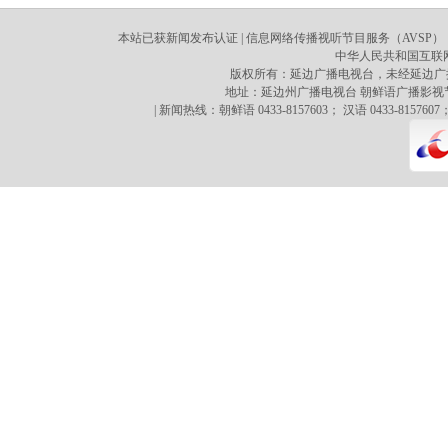
本站已获新闻发布认证 | 信息网络传播视听节目服务（AVSP）：70
中华人民共和国互联网新
版权所有：延边广播电视台，未经延边广
地址：延边州广播电视台 朝鲜语广播影视节目译制心 
| 新闻热线：朝鲜语 0433-8157603； 汉语 0433-8157607；