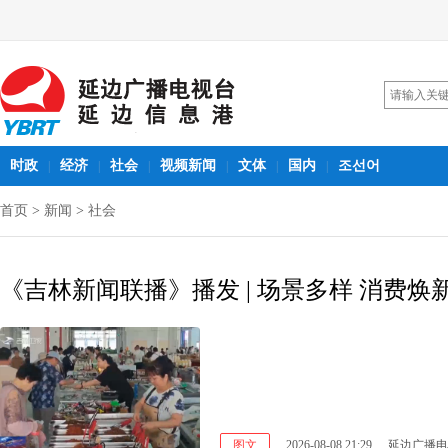
时政
经济
社会
视频新闻
文体
国内
조선어
|
|
|
|
|
|
首页
>
新闻
>
社会
《吉林新闻联播》播发 | 场景多样 消费焕
图文
2026-08-08 21:29
延边广播电