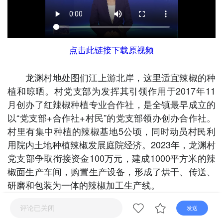
直播
电视
广播
点击此链接下载原视频
龙渊村地处图们江上游北岸，这里适宜辣椒的种
植和晾晒。村党支部为发挥其引领作用于2017年11
月创办了红辣椒种植专业合作社，是全镇最早成立的
以“党支部+合作社+村民”的党支部领办创办合作社。
村里有集中种植的辣椒基地5公顷，同时动员村民利
用院内土地种植辣椒发展庭院经济。2023年，龙渊村
党支部争取衔接资金100万元，建成1000平方米的辣
椒面生产车间，购置生产设备，形成了烘干、传送、
研磨和包装为一体的辣椒加工生产线。
评论已关闭
发送
龙渊村村委会副主任乡村振兴专干韩典直