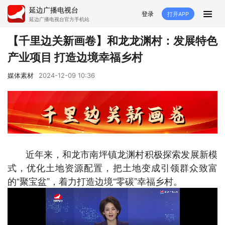
延边广播电视台
登录
打开APP
延边广播电视台官方手机站
首页
【千里边关新画卷】​和龙龙渊村：发展特色
产业项目 打造边境幸福乡村
推荐
经济
延边新闻
社会
媒体素材
2024-12-09 10:36
短视频
红石榴
延边特色
广传
人大
融媒直播
政协
县市
纪委监委
专题
文体
国内
近年来，和龙市南坪镇龙渊村积极探索发展新模
交通文艺广播
延边卫健
延边医保
延边医院
式，优化土地资源配置，把土地变成引领群众致富
的“聚宝盆”，着力打造边境“零碳”幸福乡村。
延边商务
延边好就业
VR
直播点播