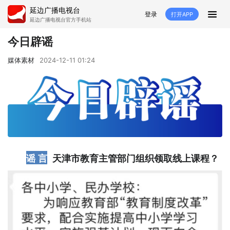
延边广播电视台
登录
打开APP
延边广播电视台官方手机站
首页
今日辟谣
推荐
经济
延边新闻
社会
媒体素材
2024-12-11 01:24
短视频
红石榴
延边特色
广传
人大
融媒直播
政协
县市
纪委监委
专题
文体
国内
谣 言
天津市教育主管部门组织领取线上课程？
交通文艺广播
延边卫健
延边医保
延边医院
延边商务
延边好就业
VR
直播点播