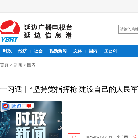
时政
经济
社会
视频新闻
文体
国内
조선어
|
|
|
|
|
|
首页
>
新闻
>
国内
一习话丨“坚持党指挥枪 建设自己的人民军
链接
H5
2026-08-03 08:39
央广网