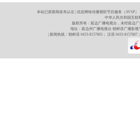
本站已获新闻发布认证 | 信息网络传播视听节目服务（AVSP）：70
中华人民共和国互联网新
版权所有：延边广播电视台，未经延边广
地址：延边州广播电视台 朝鲜语广播影视节目译制心 
| 新闻热线：朝鲜语 0433-8157603； 汉语 0433-8157607；