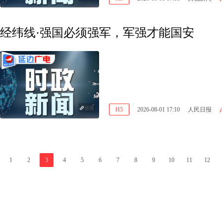
经纬线·强国必须强军，军强才能国安
链接
H5
2026-08-01 17:10
人民日报
1
2
3
4
5
6
7
8
9
10
11
12