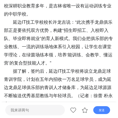
直播
电视
广播
校深耕职业教育多年，是吉林省唯一设有运动训练专业
的中职学校。
延边IT技工学校校长许龙吉说：“此次携手龙鼎俱乐
部正是要依托双方优势，构建“招生即招工、入校即入
队、毕业即将就业”的育人新模式。我们会把俱乐部的专
业教练、一流的训练场地体系引入校园，让学生在课堂
学理论，在绿茵场练本领，培养‘能训练、会教学、懂运
营’的复合型技能人才。”
据了解，签约后，延边IT技工学校将设立龙鼎足球
青训学院，计划在五年内招收一万名足球学员，成为延
边龙鼎足球俱乐部的青训人才储备库，为延边足球源源
不断输送优秀基层教练与年轻球员。（记者：徐蕾 朴永
杰）
发送