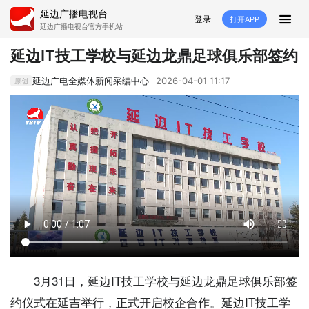
延边广播电视台
登录
打开APP
延边广播电视台官方手机站
首页
延边IT技工学校与延边龙鼎足球俱乐部签约
推荐
经济
延边新闻
社会
延边广电全媒体新闻采编中心
2026-04-01 11:17
原创
短视频
红石榴
延边特色
广传
人大
融媒直播
政协
县市
纪委监委
专题
文体
国内
交通文艺广播
延边卫健
延边医保
延边医院
延边商务
延边好就业
VR
3月31日，延边IT技工学校与延边龙鼎足球俱乐部签
直播点播
约仪式在延吉举行，正式开启校企合作。延边IT技工学