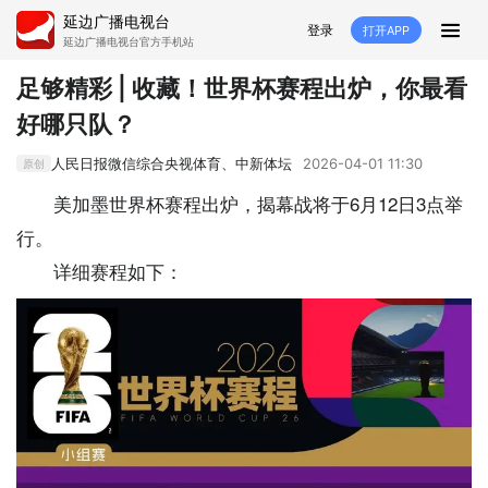
延边广播电视台
登录
打开APP
延边广播电视台官方手机站
首页
足够精彩 | 收藏！世界杯赛程出炉，你最看
好哪只队？
推荐
经济
延边新闻
社会
人民日报微信综合央视体育、中新体坛
2026-04-01 11:30
原创
短视频
红石榴
延边特色
广传
美加墨世界杯赛程出炉，揭幕战将于6月12日3点举
行。
人大
融媒直播
政协
县市
详细赛程如下：
纪委监委
专题
文体
国内
交通文艺广播
延边卫健
延边医保
延边医院
延边商务
延边好就业
VR
直播点播