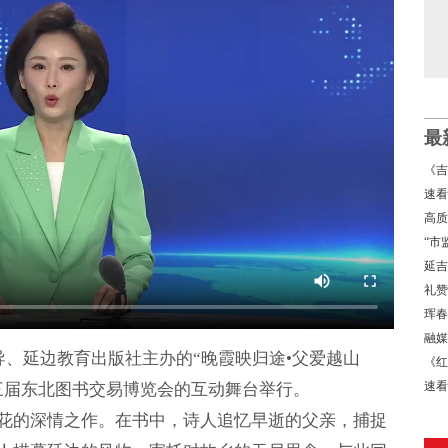
最
《吉
景
速看
高质
经济
“市
局
延吉
礼赞
书写
珲春
融媒
导、延边教育出版社主办的“晚霞映归途•父爱越山
《红
速看
三届东北图书交易博览会的互动舞台举行。
→
雪花的深情之作。在书中，诗人追忆早逝的父亲，捕捉