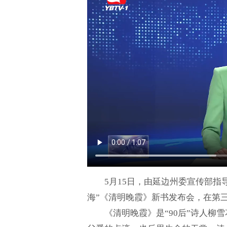
5月15日，由延边州委宣传部指
海”《清明晚霞》新书发布会，在第
《清明晚霞》是“90后”诗人柳