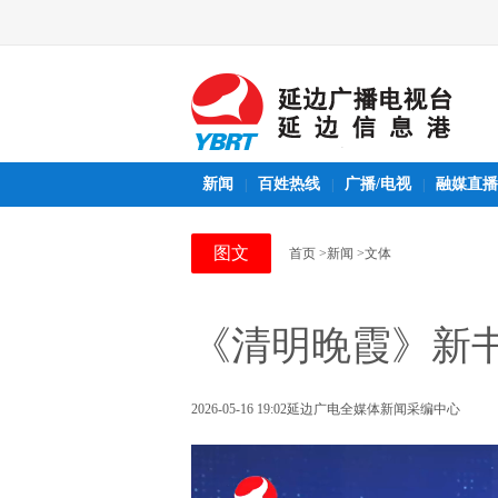
新闻
百姓热线
广播/电视
融媒直播
|
|
|
图文
首页
>新闻
>文体
《清明晚霞》新
2026-05-16 19:02
延边广电全媒体新闻采编中心