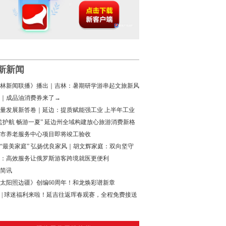
新新闻
林新闻联播》播出｜吉林：暑期研学游串起文旅新风
｜成品油消费券来了→
量发展新答卷｜延边：提质赋能强工业 上半年工业
增速领跑全省
监护航 畅游一夏” 延边州全域构建放心旅游消费新格
市养老服务中心项目即将竣工验收
“最美家庭” 弘扬优良家风｜胡文辉家庭：双向坚守
家国担当
：高效服务让俄罗斯游客跨境就医更便利
简讯
太阳照边疆》创编60周年！和龙焕彩谱新章
 | 球迷福利来啦！延吉往返珲春观赛，全程免费接送