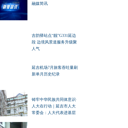
融媒简讯
吉韵驿站点“靓”G331延边
段 边境风景道服务升级聚
人气
延吉机场7月旅客吞吐量刷
新单月历史纪录
铸牢中华民族共同体意识·
人大在行动｜延吉市人大
常委会：人大代表进基层
办实事 凝聚民族团结向心
力