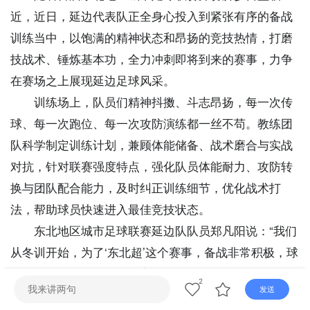
直播
电视
广播
近，近日，延边代表队正全身心投入到紧张有序的备战
训练当中，以饱满的精神状态和昂扬的竞技热情，打磨
技战术、锤炼基本功，全力冲刺即将到来的赛事，力争
在赛场之上展现延边足球风采。
训练场上，队员们精神抖擞、斗志昂扬，每一次传
球、每一次跑位、每一次攻防演练都一丝不苟。教练团
队科学制定训练计划，兼顾体能储备、战术磨合与实战
对抗，针对联赛强度特点，强化队员体能耐力、攻防转
换与团队配合能力，及时纠正训练细节，优化战术打
法，帮助球员快速进入最佳竞技状态。
东北地区城市足球联赛延边队队员郑凡阳说：“我们
从冬训开始，为了‘东北超’这个赛事，备战非常积极，球
队氛围也特别好，为了给家乡人民带来一个好的成绩，
2
发送
我们会全力以赴打好每一场比赛。”