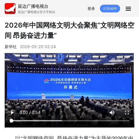
延边广播电视台
登录
打开APP
延边广播电视台官方手机站
首页
2026年中国网络文明大会聚焦“文明网络空
间 昂扬奋进力量”
推荐
经济
延边新闻
社会
新华社
2026-05-20 02:24
短视频
红石榴
延边特色
广传
人大
融媒直播
政协
县市
纪委监委
专题
文体
国内
交通文艺广播
延边卫健
延边医保
延边医院
延边商务
延边好就业
VR
直播点播
以“文明网络空间 昂扬奋进力量”为主题的2026年中