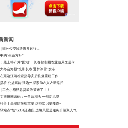
新新闻
 | 部分公交线路恢复运行→
中的“生命方舟”
：黑土特产冲“国潮”，长春都市圈农业破局之道何
大冬会海报“光影长春 逐梦冰雪”发布
在延边汪清检查指导灾后恢复重建工作
搭桥 公益赋能 延边州探索助农兴农新路径
 | 工会小额贴息贷款政策来了！！！
文旅破圈密码：一鱼跃潮头 一州绽风华
科普丨高温防暑很重要 这些知识要知道~
驿站点“靓”G331延边段 边境风景道服务升级聚人气