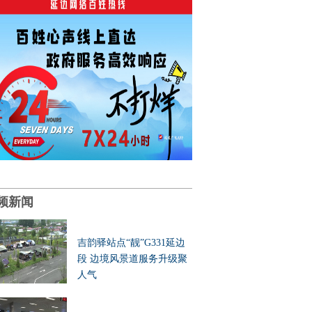
频新闻
吉韵驿站点“靓”G331延边
段 边境风景道服务升级聚
人气