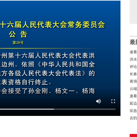
最
速看
洪水
评论
在？
长春
黄强
云端
速看
延边
应急
吉韵