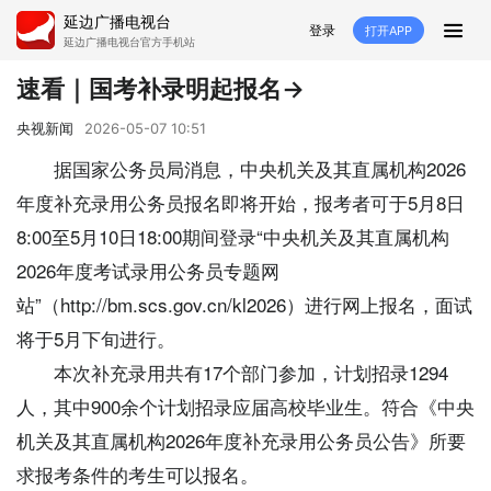
延边广播电视台
登录
打开APP
延边广播电视台官方手机站
首页
速看｜国考补录明起报名→
推荐
经济
延边新闻
社会
央视新闻
2026-05-07 10:51
据国家公务员局消息，中央机关及其直属机构2026
短视频
红石榴
延边特色
广传
年度补充录用公务员报名即将开始，报考者可于5月8日
8:00至5月10日18:00期间登录“中央机关及其直属机构
人大
融媒直播
政协
县市
2026年度考试录用公务员专题网
纪委监委
专题
文体
国内
站”（http://bm.scs.gov.cn/kl2026）进行网上报名，面试
将于5月下旬进行。
交通文艺广播
延边卫健
延边医保
延边医院
本次补充录用共有17个部门参加，计划招录1294
延边商务
延边好就业
VR
人，其中900余个计划招录应届高校毕业生。符合《中央
机关及其直属机构2026年度补充录用公务员公告》所要
直播点播
求报考条件的考生可以报名。