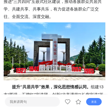
推进“三共四同”互嵌式社区建设，推动各族群众共居共
直播
电视
广播
学、共建共享、共事共乐，有力促进各族群众广泛交
往、全面交流、深度交融。
组建13
提升“共居共学”效果，深化思想情感认同。
支“图强・石榴红”宣讲团，创新“凉亭课堂”“长廊宣讲”等
形式，组织党员干部深入群众开展宣讲，用身边民族团
发送