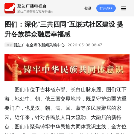
延边广播电视台
登录
打开APP
延边广播电视台官方手机站
首页
图们：深化“三共四同”互嵌式社区建设 提
升各族群众融居幸福感
推荐
经济
延边新闻
社会
延边广电全媒体新闻采编中心
2026-05-08 08:47
原创
短视频
红石榴
延边特色
广传
人大
融媒直播
政协
县市
纪委监委
专题
文体
国内
图们市位于吉林省东部、长白山脉东麓、图们江下
交通文艺广播
延边卫健
延边医保
延边医院
游，地处中、朝、俄三国交界地带，既是守护边疆的重
要门户，也是汉、朝、满、回、蒙等多民族聚居的家
延边商务
延边好就业
VR
园。近年来，针对各民族人口大流动、大融居的新特
直播点播
点，图们市聚焦铸牢中华民族共同体意识主线，全方位