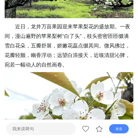
直播
电视
广播
近日，龙井万亩果园迎来苹果梨花的盛放期。一夜
间，漫山遍野的苹果梨树“白了头”，枝头密密匝匝缀满
雪白花朵，五瓣舒展，娇嫩花蕊点缀其间。微风拂过，
花瓣轻颤，幽香浮动；远望白浪接天，近嗅清甜沁脾，
宛若一幅动人的自然画卷。
发送