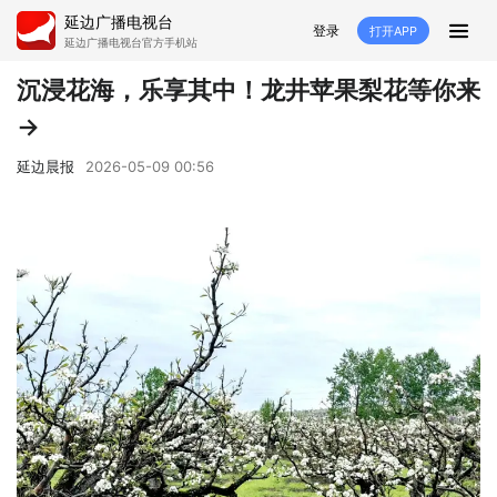
延边广播电视台
登录
打开APP
延边广播电视台官方手机站
首页
沉浸花海，乐享其中！龙井苹果梨花等你来
→
推荐
经济
延边新闻
社会
延边晨报
2026-05-09 00:56
短视频
红石榴
延边特色
广传
人大
融媒直播
政协
县市
纪委监委
专题
文体
国内
交通文艺广播
延边卫健
延边医保
延边医院
延边商务
延边好就业
VR
直播点播