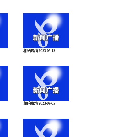
相约晚情 2023-09-12
相约晚情 2023-09-05